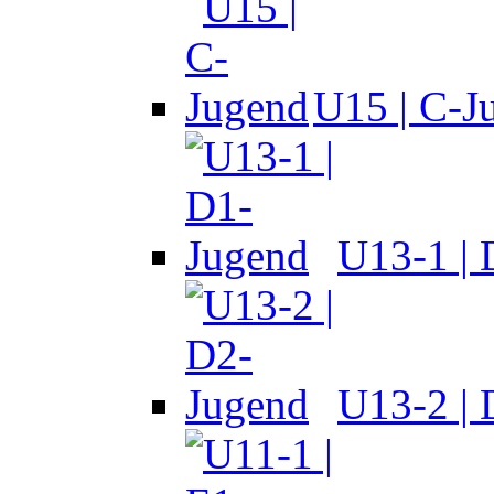
U15 | C-J
U13-1 |
U13-2 |