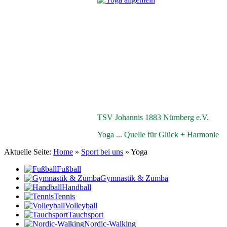
TSV Johannis 1883 Nürnberg e.V.
Yoga ... Quelle für Glück + Harmonie
Aktuelle Seite:
Home
»
Sport bei uns
»
Yoga
Fußball
Gymnastik & Zumba
Handball
Tennis
Volleyball
Tauchsport
Nordic-Walking