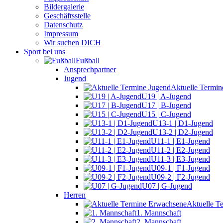
Bildergalerie
Geschäftsstelle
Datenschutz
Impressum
Wir suchen DICH
Sport bei uns
Fußball
Ansprechpartner
Jugend
Aktuelle Termin
U19 | A-Jugend
U17 | B-Jugend
U15 | C-Jugend
U13-1 | D1-Jugend
U13-2 | D2-Jugend
U11-1 | E1-Jugend
U11-2 | E2-Jugend
U11-3 | E3-Jugend
U09-1 | F1-Jugend
U09-2 | F2-Jugend
U07 | G-Jugend
Herren
Aktuelle T
1. Mannschaft
2. Mannschaft