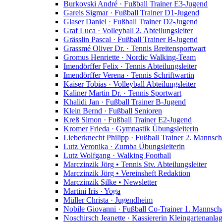
Burkovski André · Fußball Trainer E3-Jugend
Gareis Sigmar · Fußball Trainer D1-Jugend
Glaser Daniel · Fußball Trainer D2-Jugend
Graf Luca · Volleyball 2. Abteilungsleiter
Grässlin Pascal · Fußball Trainer B-Jugend
Grassmé Oliver Dr. · Tennis Breitensportwart
Gromus Henriette · Nordic Walking-Team
Imendörffer Felix · Tennis Abteilungsleiter
Imendörffer Verena · Tennis Schriftwartin
Kaiser Tobias · Volleyball Abteilungsleiter
Kaliner Martin Dr. · Tennis Sportwart
Khalidi Jan · Fußball Trainer B-Jugend
Klein Bernd · Fußball Senioren
Kreß Simon · Fußball Trainer E2-Jugend
Kromer Frieda · Gymnastik Übungsleiterin
Lieberknecht Philipp · Fußball Trainer 2. Mannsch
Lutz Veronika · Zumba Übungsleiterin
Lutz Wolfgang · Walking Football
Marczinzik Jörg • Tennis Stv. Abteilungsleiter
Marczinzik Jörg • Vereinsheft Redaktion
Marczinzik Silke • Newsletter
Martini Iris · Yoga
Müller Christa · Jugendheim
Nobile Giovanni · Fußball Co-Trainer 1. Mannsch
Noschirsch Jeanette · Kassiererin Kleingartenanla