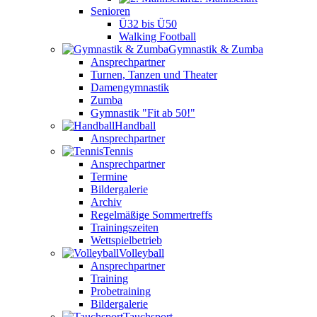
Senioren
Ü32 bis Ü50
Walking Football
Gymnastik & Zumba
Ansprechpartner
Turnen, Tanzen und Theater
Damengymnastik
Zumba
Gymnastik "Fit ab 50!"
Handball
Ansprechpartner
Tennis
Ansprechpartner
Termine
Bildergalerie
Archiv
Regelmäßige Sommertreffs
Trainingszeiten
Wettspielbetrieb
Volleyball
Ansprechpartner
Training
Probetraining
Bildergalerie
Tauchsport