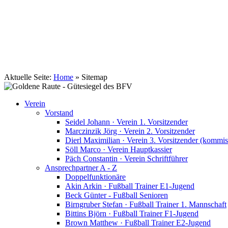
TSV Johannis 1883 Nürnberg e.V.
Tennis . Spiel . Satz . Sieg
Aktuelle Seite:
Home
»
Sitemap
Verein
Vorstand
Seidel Johann · Verein 1. Vorsitzender
Marczinzik Jörg · Verein 2. Vorsitzender
Dierl Maximilian · Verein 3. Vorsitzender (kommis
Söll Marco · Verein Hauptkassier
Päch Constantin · Verein Schriftführer
Ansprechpartner A - Z
Doppelfunktionäre
Akin Arkin · Fußball Trainer E1-Jugend
Beck Günter - Fußball Senioren
Birngruber Stefan · Fußball Trainer 1. Mannschaft
Bittins Björn · Fußball Trainer F1-Jugend
Brown Matthew · Fußball Trainer E2-Jugend