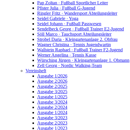
Pap Zoltan · Fußball Sportlicher Leiter
Pfister Julia · Fußball G-Jugend
Ringler Fritz · Wandersport Abteilungsleiter
Seidel Gabriele · Yoga
Seidel Johann · Fußball Passwesen
Sendelbeck Georg · Fußball Trainer E2-Jugend
Söll Marco · Tauchsport Abteilungsleiter
Strobel Daria · Kleingartenanlage 2. Obfrau
Wagner Christina · Tennis Jugendwartin
Wallstein Raphael · Fußball Trainer F2-Jugend
Werner Angelina · Tennis Kasse
Würsching Jürgen · Kleingartenanlage 1. Obmann
Zell Georg · Nordic Walking-Team
Vereinsheft
Ausgabe 1/2026
Ausgabe 2/2026
Ausgabe 2/2025
Ausgabe 3/2025
Ausgabe 1/2025
Ausgabe 3/2024
Ausgabe 2/2024
Ausgabe 1/2024
Ausgabe 3/2023
Ausgabe 2/2023
Ausgabe 1/2023