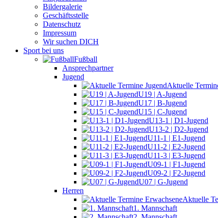
Bildergalerie
Geschäftsstelle
Datenschutz
Impressum
Wir suchen DICH
Sport bei uns
Fußball
Ansprechpartner
Jugend
Aktuelle Termin
U19 | A-Jugend
U17 | B-Jugend
U15 | C-Jugend
U13-1 | D1-Jugend
U13-2 | D2-Jugend
U11-1 | E1-Jugend
U11-2 | E2-Jugend
U11-3 | E3-Jugend
U09-1 | F1-Jugend
U09-2 | F2-Jugend
U07 | G-Jugend
Herren
Aktuelle T
1. Mannschaft
2. Mannschaft