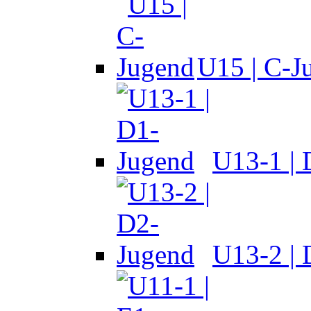
U15 | C-J
U13-1 |
U13-2 |