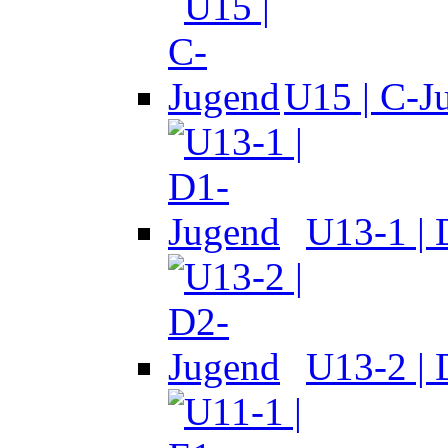
U15 | C-J
U13-1 |
U13-2 |