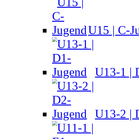
U15 | C-J
U13-1 |
U13-2 |