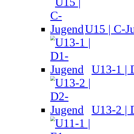
U15 | C-J
U13-1 |
U13-2 |