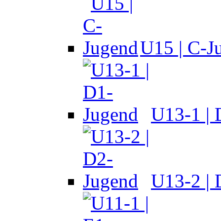
U15 | C-J
U13-1 |
U13-2 |