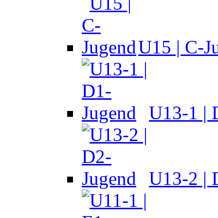
U15 | C-J
U13-1 |
U13-2 |