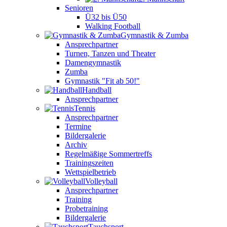
Senioren
Ü32 bis Ü50
Walking Football
Gymnastik & Zumba
Ansprechpartner
Turnen, Tanzen und Theater
Damengymnastik
Zumba
Gymnastik "Fit ab 50!"
Handball
Ansprechpartner
Tennis
Ansprechpartner
Termine
Bildergalerie
Archiv
Regelmäßige Sommertreffs
Trainingszeiten
Wettspielbetrieb
Volleyball
Ansprechpartner
Training
Probetraining
Bildergalerie
Tauchsport