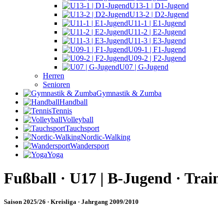
U13-1 | D1-Jugend
U13-2 | D2-Jugend
U11-1 | E1-Jugend
U11-2 | E2-Jugend
U11-3 | E3-Jugend
U09-1 | F1-Jugend
U09-2 | F2-Jugend
U07 | G-Jugend
Herren
Senioren
Gymnastik & Zumba
Handball
Tennis
Volleyball
Tauchsport
Nordic-Walking
Wandersport
Yoga
Fußball · U17 | B-Jugend · Trai
Saison 2025/26 · Kreisliga · Jahrgang 2009/2010