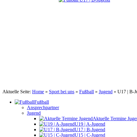
TSV Johannis 1883 Nürnberg e.V.
Fußball B-Jugend
Aktuelle Seite:
Home
»
Sport bei uns
»
Fußball
»
Jugend
»
U17 | B-
Fußball
Ansprechpartner
Jugend
Aktuelle Termine Jug
U19 | A-Jugend
U17 | B-Jugend
U15 | C-Jugend