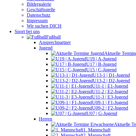
Bildergalerie
Geschäftsstelle
Datenschutz
Impressum
Wir suchen DICH
Sport bei uns
Fußball
Ansprechpartner
Jugend
Aktuelle Termin
U19 | A-Jugend
U17 | B-Jugend
U15 | C-Jugend
U13-1 | D1-Jugend
U13-2 | D2-Jugend
U11-1 | E1-Jugend
U11-2 | E2-Jugend
U11-3 | E3-Jugend
U09-1 | F1-Jugend
U09-2 | F2-Jugend
U07 | G-Jugend
Herren
Aktuelle T
1. Mannschaft
2. Mannschaft