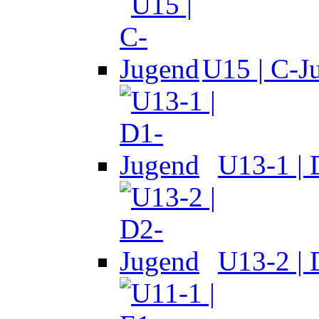
U15 | C-J
U13-1 |
U13-2 |