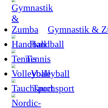
Gymnastik & 
Handball
Tennis
Volleyball
Tauchsport