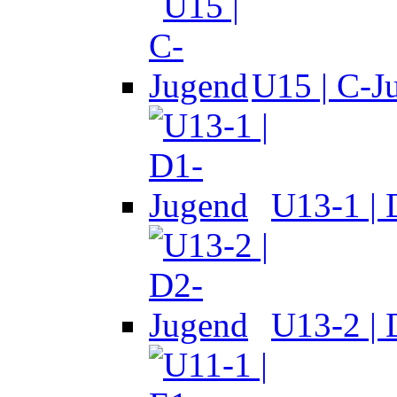
U15 | C-J
U13-1 |
U13-2 |