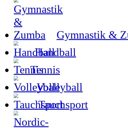
Gymnastik & 
Handball
Tennis
Volleyball
Tauchsport