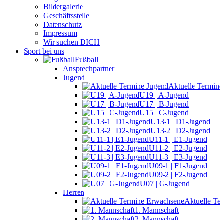
Bildergalerie
Geschäftsstelle
Datenschutz
Impressum
Wir suchen DICH
Sport bei uns
Fußball
Ansprechpartner
Jugend
Aktuelle Termin
U19 | A-Jugend
U17 | B-Jugend
U15 | C-Jugend
U13-1 | D1-Jugend
U13-2 | D2-Jugend
U11-1 | E1-Jugend
U11-2 | E2-Jugend
U11-3 | E3-Jugend
U09-1 | F1-Jugend
U09-2 | F2-Jugend
U07 | G-Jugend
Herren
Aktuelle T
1. Mannschaft
2. Mannschaft