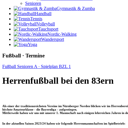
Senioren
Gymnastik & Zumba
Handball
Tennis
Volleyball
Tauchsport
Nordic-Walking
Wandersport
Yoga
Fußball · Termine
Fußball Senioren A · Spielplan BZL 1
Herrenfußball bei den 83ern
Als einer der traditionsreichsten Vereine im Nürnberger Norden blicken wir im Herrenbereic
höchste Amateurklasse - die Bayernliga - aufgestiegen.
Mittlerweile haben wir uns mit unserer 1. Mannschaft nach einigen lehrreichen Jahren in de
In der aktuellen Saison 2023/24 haben wir folgende Herrenmannschaften im Spielbetrieb: