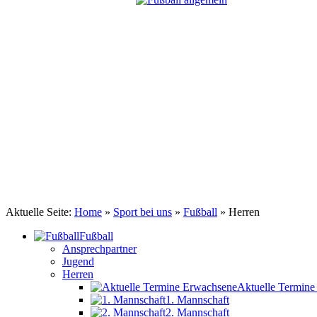
TSV Johannis 1883 Nürnberg e.V.
Kick it like ...
Aktuelle Seite:
Home
»
Sport bei uns
»
Fußball
»
Herren
Fußball
Ansprechpartner
Jugend
Herren
Aktuelle Termin
1. Mannschaft
2. Mannschaft