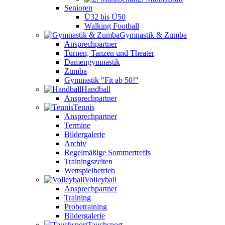
Senioren
Ü32 bis Ü50
Walking Football
Gymnastik & Zumba
Ansprechpartner
Turnen, Tanzen und Theater
Damengymnastik
Zumba
Gymnastik "Fit ab 50!"
Handball
Ansprechpartner
Tennis
Ansprechpartner
Termine
Bildergalerie
Archiv
Regelmäßige Sommertreffs
Trainingszeiten
Wettspielbetrieb
Volleyball
Ansprechpartner
Training
Probetraining
Bildergalerie
Tauchsport