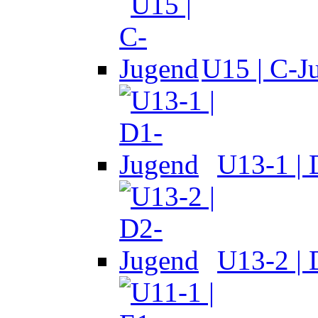
U15 | C-J
U13-1 |
U13-2 |