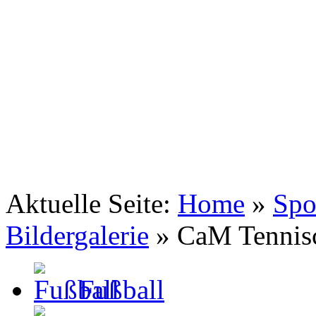
TSV Johannis 1883 Nürnberg e.V.
Tennis . Spiel . Satz . Sieg
Aktuelle Seite:
Home
»
Spo
Bildergalerie
»
CaM Tennis
Fußball