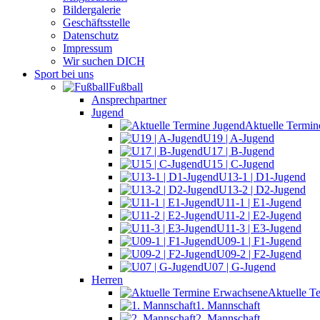
Bildergalerie
Geschäftsstelle
Datenschutz
Impressum
Wir suchen DICH
Sport bei uns
Fußball
Ansprechpartner
Jugend
Aktuelle Termin
U19 | A-Jugend
U17 | B-Jugend
U15 | C-Jugend
U13-1 | D1-Jugend
U13-2 | D2-Jugend
U11-1 | E1-Jugend
U11-2 | E2-Jugend
U11-3 | E3-Jugend
U09-1 | F1-Jugend
U09-2 | F2-Jugend
U07 | G-Jugend
Herren
Aktuelle T
1. Mannschaft
2. Mannschaft