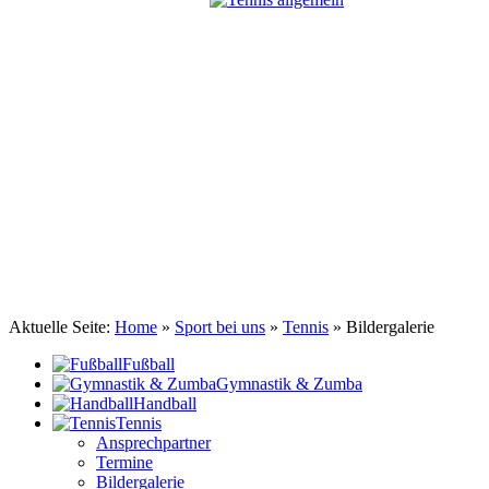
TSV Johannis 1883 Nürnberg e.V.
Tennis . Spiel . Satz . Sieg
Aktuelle Seite:
Home
»
Sport bei uns
»
Tennis
»
Bildergalerie
Fußball
Gymnastik & Zumba
Handball
Tennis
Ansprechpartner
Termine
Bildergalerie