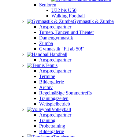
Senioren
Ü32 bis Ü50
Walking Football
Gymnastik & Zumba
Ansprechpartner
Turnen, Tanzen und Theater
Damengymnastik
Zumba
Gymnastik "Fit ab 50!"
Handball
Ansprechpartner
Tennis
Ansprechpartner
Termine
Bildergalerie
Archiv
Regelmäßige Sommertreffs
Trainingszeiten
Wettspielbetrieb
Volleyball
Ansprechpartner
Training
Probetraining
Bildergalerie
Tauchsport