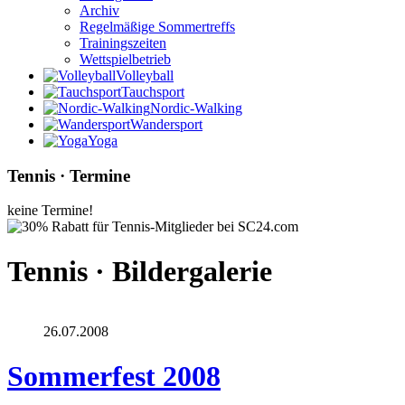
Archiv
Regelmäßige Sommertreffs
Trainingszeiten
Wettspielbetrieb
Volleyball
Tauchsport
Nordic-Walking
Wandersport
Yoga
Tennis · Termine
keine Termine!
Tennis · Bildergalerie
26.07.2008
Sommerfest 2008